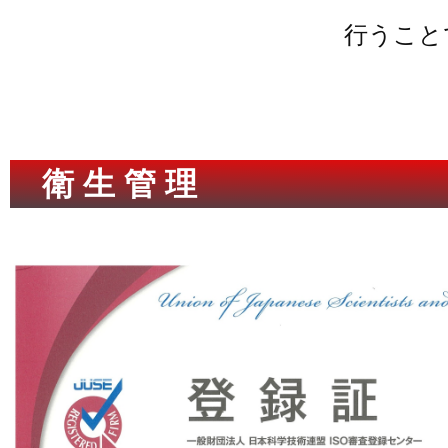
行うこと
衛 生 管 理