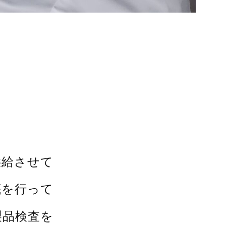
供給させて
底を行って
製品検査を